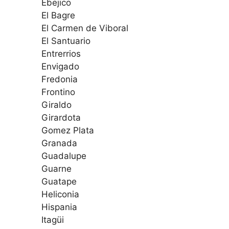
Ebejico
El Bagre
El Carmen de Viboral
El Santuario
Entrerrios
Envigado
Fredonia
Frontino
Giraldo
Girardota
Gomez Plata
Granada
Guadalupe
Guarne
Guatape
Heliconia
Hispania
Itagüi