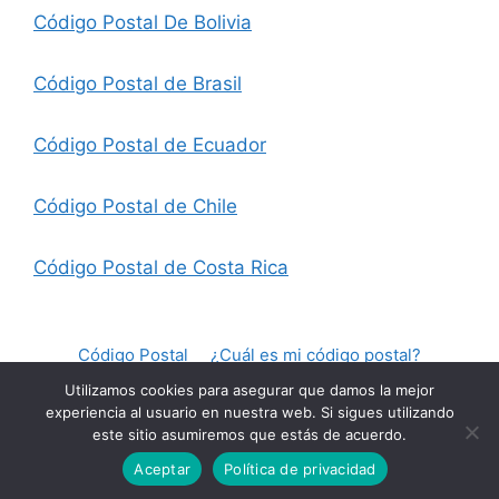
Código Postal De Bolivia
Código Postal de Brasil
Código Postal de Ecuador
Código Postal de Chile
Código Postal de Costa Rica
Código Postal
¿Cuál es mi código postal?
Acerca De Nosotros
Cookies
AVISO LEGAL
Utilizamos cookies para asegurar que damos la mejor
experiencia al usuario en nuestra web. Si sigues utilizando
Políticas De Privacidad
este sitio asumiremos que estás de acuerdo.
© 2026 Codigo Postal
• Creado con
GeneratePress
Aceptar
Política de privacidad