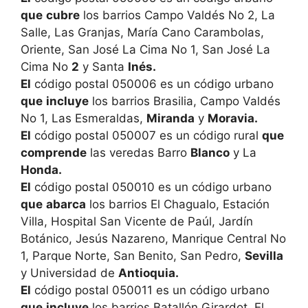
que
cubre
los barrios Campo Valdés No 2, La
Salle, Las Granjas, María Cano Carambolas,
Oriente, San José La Cima No 1, San José La
Cima No
2
y Santa
Inés.
El
código postal 050006 es un código urbano
que
incluye
los barrios Brasilia, Campo Valdés
No 1, Las Esmeraldas,
Miranda
y
Moravia.
El
código postal 050007 es un código rural
que
comprende
las veredas Barro
Blanco
y La
Honda.
El
código postal 050010 es un código urbano
que
abarca
los barrios El Chagualo, Estación
Villa, Hospital San Vicente de Paúl, Jardín
Botánico, Jesús Nazareno, Manrique Central No
1, Parque Norte, San Benito, San Pedro,
Sevilla
y Universidad de
Antioquia.
El
código postal 050011 es un código urbano
que
incluye
los barrios Batallón Girardot, El