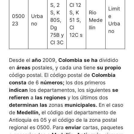
S, 2
Cl 12
Limit
S, K
S, K
Rio
0500
Urba
e
80S,
51 S,
Mede
23
no
Urba
Dg
Cl
llin
no
75B y
12C s
Cl 3C
Desde el
año
2009,
Colombia
se
ha
dividido
en
áreas
postales, y cada una tiene
su
propio
código postal. El código postal de
Colombia
consta
de 6
números;
los dos primeros
indican
los departamentos, los siguientes
se
refieren
a
las
regiones
y los últimos dos
determinan
las
zonas
municipales.
En el caso
de
Medellín,
el código del departamento de
Antioquia es 05 y el código de la zona postal
regional es 0500. Para
enviar
cartas, paquetes