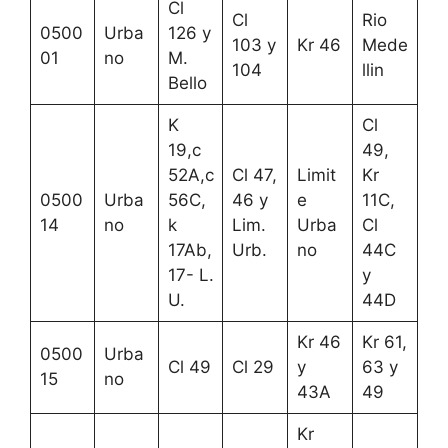
Cl
Cl
Rio
0500
Urba
126 y
103 y
Kr 46
Mede
01
no
M.
104
llin
Bello
K
Cl
19,c
49,
52A,c
Cl 47,
Limit
Kr
0500
Urba
56C,
46 y
e
11C,
14
no
k
Lim.
Urba
Cl
17Ab,
Urb.
no
44C
17- L.
y
U.
44D
Kr 46
Kr 61,
0500
Urba
Cl 49
Cl 29
y
63 y
15
no
43A
49
Kr