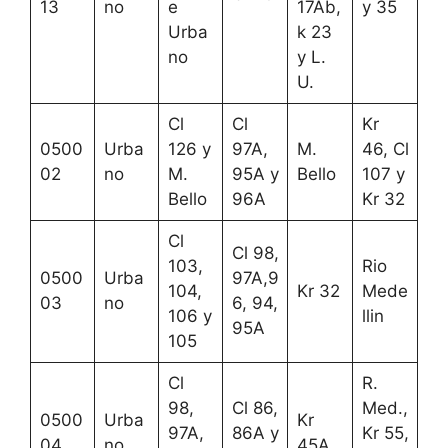
13
no
e
17Ab,
y 35
Urba
k 23
no
y L.
U.
Cl
Cl
Kr
0500
Urba
126 y
97A,
M.
46, Cl
02
no
M.
95A y
Bello
107 y
Bello
96A
Kr 32
Cl
Cl 98,
103,
Rio
0500
Urba
97A,9
104,
Kr 32
Mede
03
no
6, 94,
106 y
llin
95A
105
Cl
R.
98,
Cl 86,
Med.,
0500
Urba
Kr
97A,
86A y
Kr 55,
04
no
45A