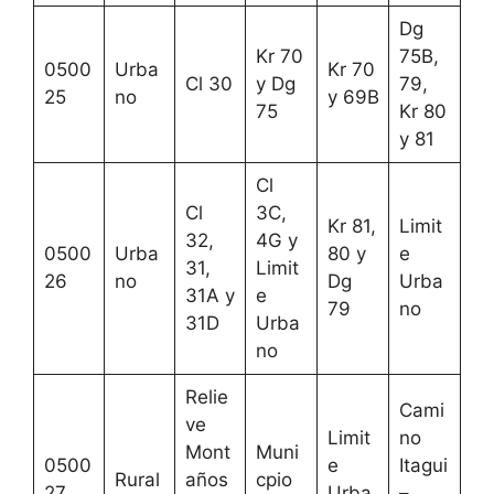
Dg
Kr 70
75B,
0500
Urba
Kr 70
Cl 30
y Dg
79,
25
no
y 69B
75
Kr 80
y 81
Cl
Cl
3C,
Kr 81,
Limit
32,
4G y
0500
Urba
80 y
e
31,
Limit
26
no
Dg
Urba
31A y
e
79
no
31D
Urba
no
Relie
Cami
ve
Limit
no
Mont
Muni
0500
e
Itagui
Rural
años
cpio
27
Urba
–