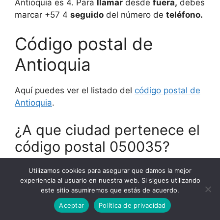
Antioquia es 4. Para
llamar
desde
fuera,
debes
marcar +57 4
seguido
del número de
teléfono.
Código postal de
Antioquia
Aquí puedes ver el listado del
código postal de
Antioquia
.
¿A que ciudad pertenece el
código postal 050035?
Ver listado de ciudades con código postal
Utilizamos cookies para asegurar que damos la mejor
experiencia al usuario en nuestra web. Si sigues utilizando
050035
este sitio asumiremos que estás de acuerdo.
Aceptar
Política de privacidad