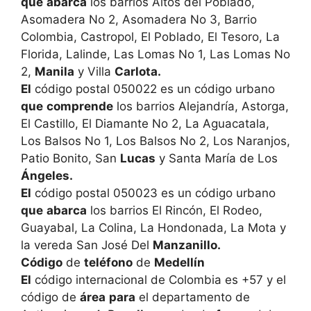
que
abarca
los barrios Altos del Poblado,
Asomadera No 2, Asomadera No 3, Barrio
Colombia, Castropol, El Poblado, El Tesoro, La
Florida, Lalinde, Las Lomas No 1, Las Lomas No
2,
Manila
y Villa
Carlota.
El
código postal 050022 es un código urbano
que
comprende
los barrios Alejandría, Astorga,
El Castillo, El Diamante No 2, La Aguacatala,
Los Balsos No 1, Los Balsos No 2, Los Naranjos,
Patio Bonito, San
Lucas
y Santa María de Los
Ángeles.
El
código postal 050023 es un código urbano
que
abarca
los barrios El Rincón, El Rodeo,
Guayabal, La Colina, La Hondonada, La Mota y
la vereda San José Del
Manzanillo.
Código
de
teléfono
de
Medellín
El
código internacional de Colombia es +57 y el
código de
área
para
el departamento de