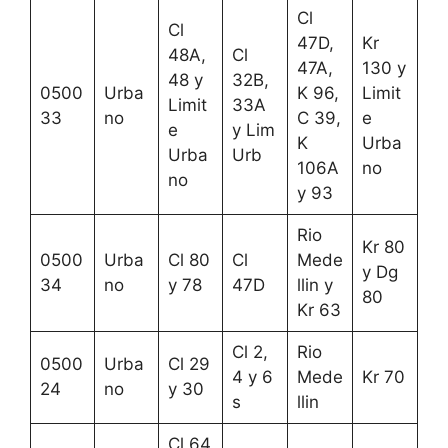
Cl
Cl
47D,
Kr
48A,
Cl
47A,
130 y
48 y
32B,
0500
Urba
K 96,
Limit
Limit
33A
33
no
C 39,
e
e
y Lim
K
Urba
Urba
Urb
106A
no
no
y 93
Rio
Kr 80
0500
Urba
Cl 80
Cl
Mede
y Dg
34
no
y 78
47D
llin y
80
Kr 63
Cl 2,
Rio
0500
Urba
Cl 29
4 y 6
Mede
Kr 70
24
no
y 30
s
llin
Cl 64