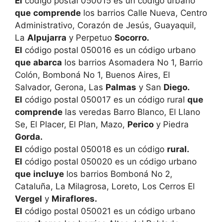
El
código postal 050015 es un código urbano
que
comprende
los barrios Calle Nueva, Centro
Administrativo, Corazón de Jesús, Guayaquil,
La
Alpujarra
y Perpetuo
Socorro.
El
código postal 050016 es un código urbano
que
abarca
los barrios Asomadera No 1, Barrio
Colón, Bomboná No 1, Buenos Aires, El
Salvador, Gerona, Las
Palmas
y San
Diego.
El
código postal 050017 es un código rural
que
comprende
las veredas Barro Blanco, El Llano
Se, El Placer, El Plan, Mazo,
Perico
y Piedra
Gorda.
El
código postal 050018 es un código
rural.
El
código postal 050020 es un código urbano
que
incluye
los barrios Bomboná No 2,
Cataluña, La Milagrosa, Loreto, Los Cerros El
Vergel
y
Miraflores.
El
código postal 050021 es un código urbano