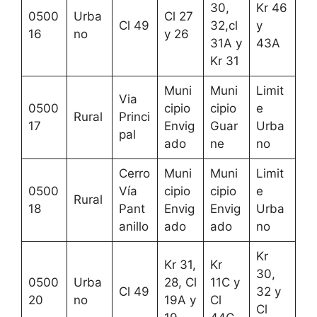
30,
Kr 46
0500
Urba
Cl 27
Cl 49
32,cl
y
16
no
y 26
31A y
43A
Kr 31
Muni
Muni
Limit
Via
0500
cipio
cipio
e
Rural
Princi
17
Envig
Guar
Urba
pal
ado
ne
no
Cerro
Muni
Muni
Limit
0500
Vía
cipio
cipio
e
Rural
18
Pant
Envig
Envig
Urba
anillo
ado
ado
no
Kr
Kr 31,
Kr
30,
0500
Urba
28, Cl
11C y
Cl 49
32 y
20
no
19A y
Cl
Cl