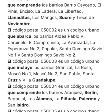
que
comprende
los barrios Barrio Caycedo, El
Pinal, Enciso, La Ladera, La Libertad,
Llanaditas,
Los Mangos,
Sucre
y Trece de
Noviembre.
El
código postal 050002 es un código urbano
que
abarca
los barrios Aldea Pablo VI,
Carpinelo, El Compromiso, La Avanzada, La
Esperanza No 2, Popular, Santo Domingo Savio
No
1
y Santo Domingo Savio No
2.
El
código postal 050003 es un código urbano
que
incluye
los barrios Granizal, La Rosa,
Moscú No 1, Moscú No 2, San Pablo, Santa
Cruz
y Villa
Guadalupe.
El
código postal 050004 es un código urbano
que
comprende
los barrios Aranjuez,
Berlín,
Bermejal, Los
Álamos,
La
Piñuela,
Palermo
y
San
Isidro.
El
código postal 050005 es un código urbano