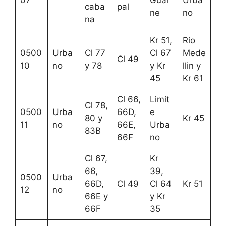
caba
pal
ne
no
na
Kr 51,
Rio
0500
Urba
Cl 77
Cl 67
Mede
Cl 49
10
no
y 78
y Kr
llin y
45
Kr 61
Cl 66,
Limit
Cl 78,
0500
Urba
66D,
e
80 y
Kr 45
11
no
66E,
Urba
83B
66F
no
Cl 67,
Kr
66,
39,
0500
Urba
66D,
Cl 49
Cl 64
Kr 51
12
no
66E y
y Kr
66F
35