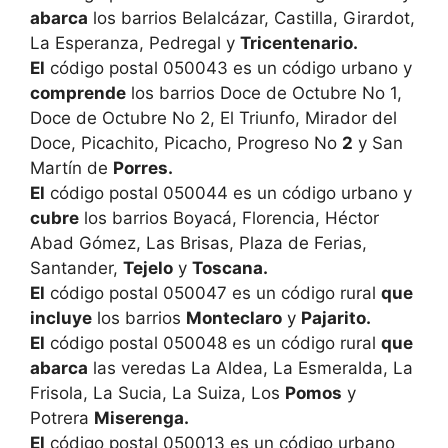
abarca
los barrios Belalcázar, Castilla, Girardot,
La Esperanza, Pedregal y
Tricentenario.
El
código postal 050043 es un código urbano y
comprende
los barrios Doce de Octubre No 1,
Doce de Octubre No 2, El Triunfo, Mirador del
Doce, Picachito, Picacho, Progreso No
2
y San
Martín de
Porres.
El
código postal 050044 es un código urbano y
cubre
los barrios Boyacá, Florencia, Héctor
Abad Gómez, Las Brisas, Plaza de Ferias,
Santander,
Tejelo
y
Toscana.
El
código postal 050047 es un código rural
que
incluye
los barrios
Monteclaro
y
Pajarito.
El
código postal 050048 es un código rural
que
abarca
las veredas La Aldea, La Esmeralda, La
Frisola, La Sucia, La Suiza, Los
Pomos
y
Potrera
Miserenga.
El
código postal 050013 es un código urbano