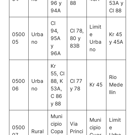
96 y
88
53A y
94A
Cl 88
Cl
Limit
94,
Cl 78,
0500
Urba
e
Kr 45
95A
80 y
05
no
Urba
y 45A
y
83B
no
96A
Kr
55, Cl
Rio
0500
Urba
88, K
Cl 77
Kr 45
Mede
06
no
53A,
y 78
llin
C 86
y 88
Muni
Muni
Limit
cipio
Via
0500
cipio
e
Rural
Copa
Princi
07
Guar
Urba