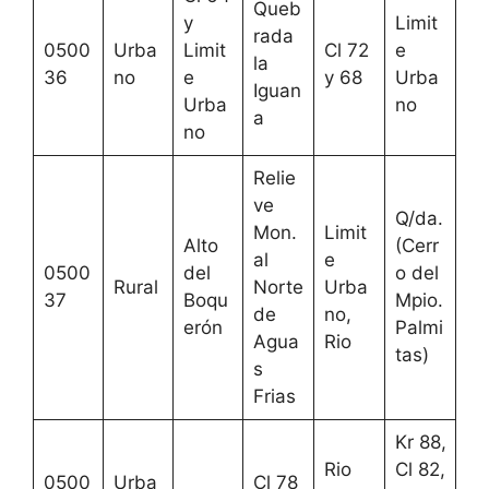
Queb
y
Limit
rada
0500
Urba
Limit
Cl 72
e
la
36
no
e
y 68
Urba
Iguan
Urba
no
a
no
Relie
ve
Q/da.
Mon.
Limit
Alto
(Cerr
al
e
0500
del
o del
Rural
Norte
Urba
37
Boqu
Mpio.
de
no,
erón
Palmi
Agua
Rio
tas)
s
Frias
Kr 88,
Rio
Cl 82,
0500
Urba
Cl 78