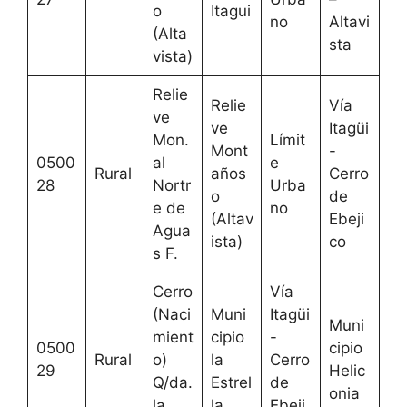
o
Itagui
no
Altavi
(Alta
sta
vista)
Relie
Relie
Vía
ve
ve
Itagüi
Mon.
Límit
Mont
-
0500
al
e
Rural
años
Cerro
28
Nortr
Urba
o
de
e de
no
(Altav
Ebeji
Agua
ista)
co
s F.
Cerro
Vía
(Naci
Muni
Itagüi
Muni
mient
cipio
-
0500
cipio
Rural
o)
la
Cerro
29
Helic
Q/da.
Estrel
de
onia
la
la
Ebeji