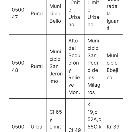
Límit
Limit
Muni
rada
0500
e
e
Rural
cipio
la
47
Urba
Urba
Bello
Iguan
no
no
á
Alto
Muni
del
cipio
Muni
Boqu
San
Muni
cipio
0500
erón
Pedr
cipio
Rural
San
48
y
o de
Ebeji
Jeron
Relie
los
co
imo
ve
Milag
Mon.
ros
K
Cl 65
19,c
y
52A,c
0500
Urba
Limit
56C,k
Kr 39
Cl 49