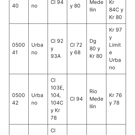
Cl 94
Mede
Kr
40
no
y 80
llin
84C y
Kr 80
Kr 97
y
Cl 92
Dg
0500
Urba
Cl 72
Limit
y
80 y
41
no
y 68
e
93A
Kr 80
Urba
no
Cl
103E,
Rio
0500
Urba
104,
Kr 76
Cl 94
Mede
42
no
104C
y 78
llin
y Kr
78
Cl