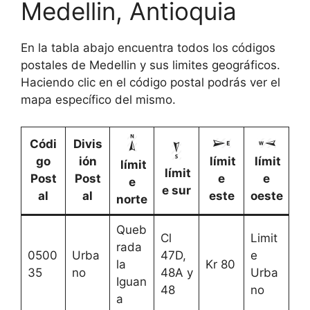
Medellin, Antioquia
En la tabla abajo encuentra todos los códigos
postales de Medellin y sus limites geográficos.
Haciendo clic en el código postal podrás ver el
mapa específico del mismo.
Códi
Divis
go
ión
límit
límit
límit
límit
Post
Post
e
e
e
e sur
al
al
este
oeste
norte
Queb
Cl
Limit
rada
0500
Urba
47D,
e
la
Kr 80
35
no
48A y
Urba
Iguan
48
no
a