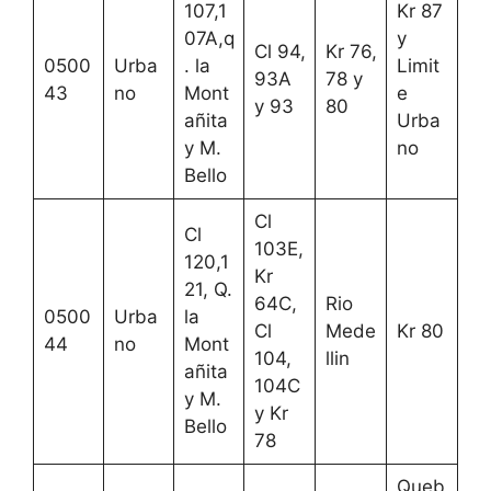
107,1
Kr 87
07A,q
y
Cl 94,
Kr 76,
0500
Urba
. la
Limit
93A
78 y
43
no
Mont
e
y 93
80
añita
Urba
y M.
no
Bello
Cl
Cl
103E,
120,1
Kr
21, Q.
64C,
Rio
0500
Urba
la
Cl
Mede
Kr 80
44
no
Mont
104,
llin
añita
104C
y M.
y Kr
Bello
78
Queb