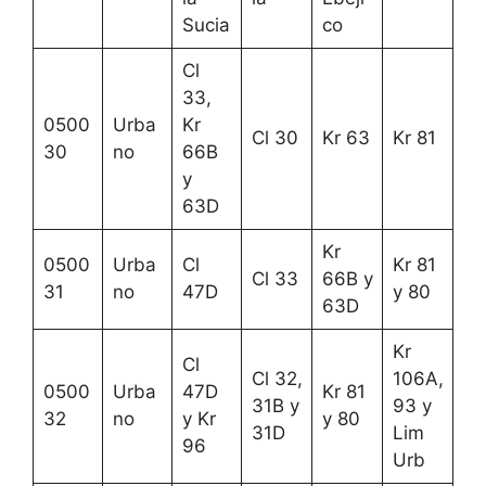
Sucia
co
Cl
33,
0500
Urba
Kr
Cl 30
Kr 63
Kr 81
30
no
66B
y
63D
Kr
0500
Urba
Cl
Kr 81
Cl 33
66B y
31
no
47D
y 80
63D
Kr
Cl
Cl 32,
106A,
0500
Urba
47D
Kr 81
31B y
93 y
32
no
y Kr
y 80
31D
Lim
96
Urb