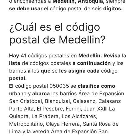
o encomiendas a
Medellín,
Antioquia,
siempre
se
debe
usar
el código postal de seis
dígitos.
¿Cuál es el código
postal de Medellin?
Hay
41 códigos postales en
Medellín.
Revisa
la
lista
de códigos postales
a
continuación
y los
barrios
a
los
que
se
les
asigna
cada
código
postal.
El
código postal 050035 se
clasifica
como
urbano y
abarca
los barrios Área de Expansión
San Cristóbal, Blanquizal, Calasanz, Calasanz
Parte Alta, El Pesebre, Ferrini, Juan XXIII La
Quiebra, La Pradera, Los Alcázares,
Metropolitano, Olaya Herrera, Santa Rosa de
Lima y la vereda Área de Expansión San